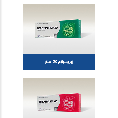
زيروسبازم 120ملغ