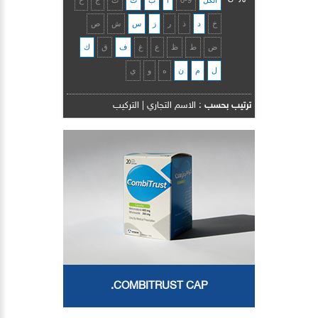
الكل
0-9
ا
ب
ت
ث
ج
ح
خ
د
ذ
ر
ز
س
ش
ص
ض
ط
ظ
ع
غ
ف
ق
ك
ل
م
ن
ه
و
ي
ترتيب بحسب
:
الاسم التجاري
|
التركيب
COMBITRUST CAP.