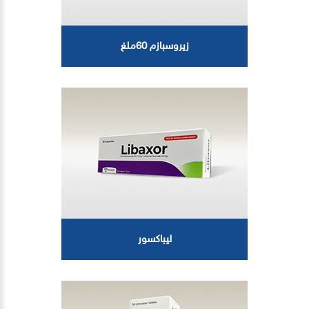
زيروسبازم 60ملغ
ليباكسور