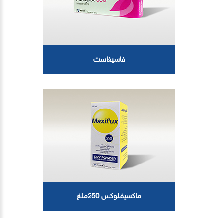
فاسيغاست
ماكسيفلوكس 250ملغ