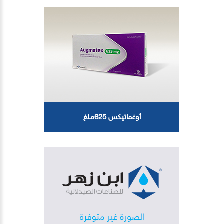
أوغماتيكس 625ملغ