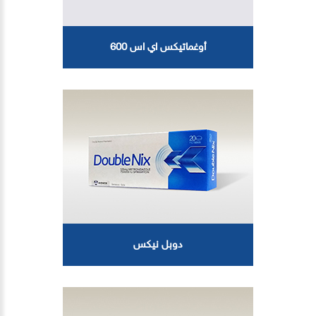
أوغماتيكس اي اس 600
دوبل نيكس