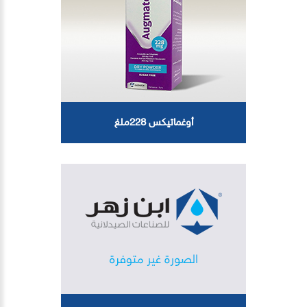
أوغماتيكس 228ملغ