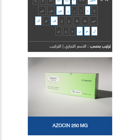
الكل
0-9
ا
ب
ت
ث
ج
ح
خ
د
ذ
ر
ز
س
ش
ص
ض
ط
ظ
ع
غ
ف
ق
ك
ل
م
ن
ه
و
ي
ترتيب بحسب
:
الاسم التجاري
|
التركيب
AZOCIN 250 MG