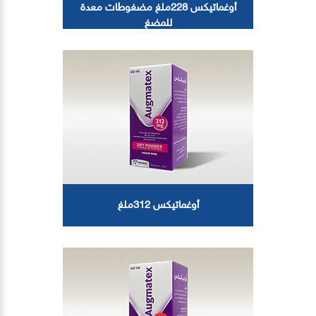
أوغماتيكس 228ملغ مضغوطات معدة
للمضغ
أوغماتيكس 312ملغ