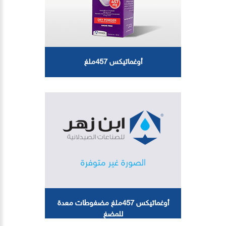
أوغماتيكس 457ملغ
أوغماتيكس 457ملغ مضغوطات معدة
للمضغ