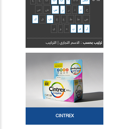
الكل
0-9
ا
ب
ت
ث
ج
ح
خ
د
ذ
ر
ز
س
ش
ص
ض
ط
ظ
ع
غ
ف
ق
ك
ل
م
ن
ه
و
ي
ترتيب بحسب
:
الاسم التجاري
|
التركيب
CINTREX