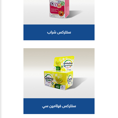
سنتركس شراب
سنتركس فيتامين سي